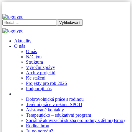
Aktuality
O nás
O nás
Náš tým
Struktura
Výroční zprávy
Archiv projektů
Ke stažení
Projekty pro rok 2026
Podporují nás
Nabídka služeb
Dobrovolnická práce s rodinou
Terénní práce v režimu SPOD
Asistované kontakty
Terapeuticko – edukativní program
Sociálně aktivizační služba pro rodiny s dětmi (Brno)
Rodina hrou
Jsi po porodu?