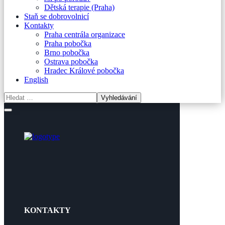
Dětská terapie (Praha)
Staň se dobrovolnicí
Kontakty
Praha centrála organizace
Praha pobočka
Brno pobočka
Ostrava pobočka
Hradec Králové pobočka
English
KONTAKTY