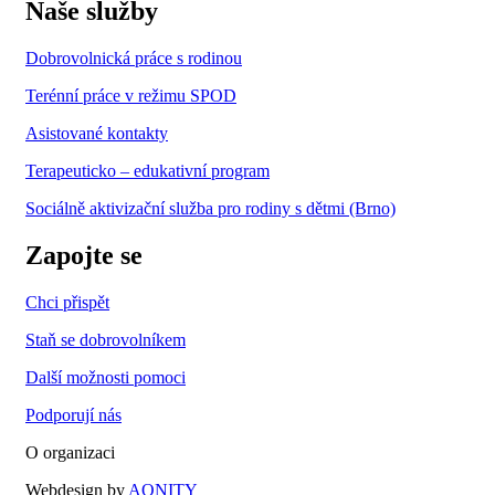
Naše služby
Dobrovolnická práce s rodinou
Terénní práce v režimu SPOD
Asistované kontakty
Terapeuticko – edukativní program
Sociálně aktivizační služba pro rodiny s dětmi (Brno)
Zapojte se
Chci přispět
Staň se dobrovolníkem
Další možnosti pomoci
Podporují nás
O organizaci
Webdesign by
AONITY