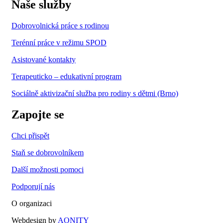
Naše služby
Dobrovolnická práce s rodinou
Terénní práce v režimu SPOD
Asistované kontakty
Terapeuticko – edukativní program
Sociálně aktivizační služba pro rodiny s dětmi (Brno)
Zapojte se
Chci přispět
Staň se dobrovolníkem
Další možnosti pomoci
Podporují nás
O organizaci
Webdesign by
AONITY