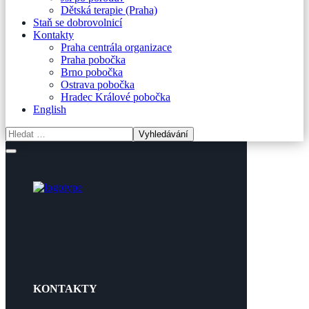
Dětská terapie (Praha)
Staň se dobrovolnicí
Kontakty
Praha centrála organizace
Praha pobočka
Brno pobočka
Ostrava pobočka
Hradec Králové pobočka
English
KONTAKTY