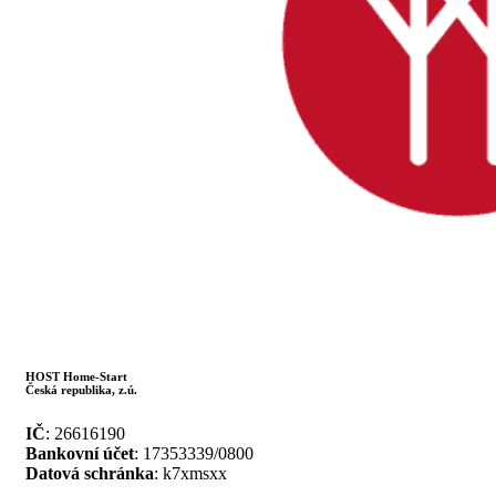
HOST Home-Start
Česká republika, z.ú.
IČ
: 26616190
Bankovní účet
: 17353339/0800
Datová schránka
: k7xmsxx