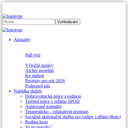
Aktuality
O nás
O nás
Náš tým
Struktura
Výroční zprávy
Archiv projektů
Ke stažení
Projekty pro rok 2026
Podporují nás
Nabídka služeb
Dobrovolnická práce s rodinou
Terénní práce v režimu SPOD
Asistované kontakty
Terapeuticko – edukativní program
Sociálně aktivizační služba pro rodiny s dětmi (Brno)
Rodina hrou
Jsi po porodu?